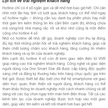
Lợi ích về trải nghiệm khách hàng
Hotline chỉ có 4 số ngắn gọn và dễ nhớ hơn bao giờ hết. Chỉ cần
nhìn một lần hay tình cờ lướt qua, khách hàng có thể nhớ ngay
số hotline ngắn – không cần lưu danh bạ phiền phức hay mất
thời gian tìm kiếm thông tin khi cần! Bên cạnh đó, không chứa
mã vùng/mã nhà mạng rắc rối và khó nhớ cũng là một điểm
cộng cho hotline 4 số.
Nhờ có hotline dễ nhớ, dễ gọi, doanh nghiệp còn thu lại đúng,
đủ, kịp thời những phản hồi về trải nghiệm khách hàng, giúp cải
thiện chất lượng chăm sóc khách hàng, tăng cường tín nhiệm
khách hàng và uy tín của doanh nghiệp.
Bên cạnh đó, hotline 4 số còn đi kèm giao diện điện tử VIVR
giúp nâng cao trải nghiệm khách hàng. Công nghệ và giao diện
người dùng của One Smart Star đã được cấp bằng độc quyền
sáng chế và đăng ký thương hiệu trên hàng chục quốc gia trên
thế giới. Được thiết kế đặc biệt cho thế hệ smartphone với giao
diện trực quan, thân thiện với người dùng, khách hàng có thể
tham khảo thông tin doanh nghiệp một cách nhanh chóng và dễ
dàng với các tùy chọn ngay trên màn hình điện thoại. Tất cả các
kênh liên lạc của doanh nghiệp được tích hợp vào một giao
diện, giúp việc tìm kiếm và kết nối nhanh hơn bao giờ hết.