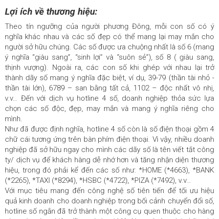
Lợi ích về thương hiệu:
Theo tín ngưỡng của người phương Đông, mỗi con số có ý
nghĩa khác nhau và các số đẹp có thể mang lại may mắn cho
người sở hữu chúng. Các số được ưa chuộng nhất là số 6 (mang
ý nghĩa “giàu sang”, “sinh lợi” và “suôn sẻ”), số 8 ( giàu sang,
thịnh vượng). Ngoài ra, các con số khi ghép với nhau lại trở
thành dãy số mang ý nghĩa đặc biệt, ví dụ, 39-79 (thần tài nhỏ -
thần tài lớn), 6789 – san bằng tất cả, 1102 – độc nhất vô nhị,
v.v… Đến với dịch vụ hotline 4 số, doanh nghiệp thỏa sức lựa
chọn các số độc, đẹp, may mắn và mang ý nghĩa riêng cho
mình.
Như đã được định nghĩa, hotline 4 số còn là số điện thoại gồm 4
chữ cái tương ứng trên bàn phím điện thoại. Vì vậy, nhiều doanh
nghiệp đã sở hữu ngay cho mình các dãy số là tên viết tắt công
ty/ dịch vụ để khách hàng dễ nhớ hơn và tăng nhận diện thương
hiệu, trong đó phải kể đến các số như: *HOME (*4663), *BANK
(*2265), *TAXI (*8294), *HSBC (*4722), *PIZA (*7492), v.v…
Với mục tiêu mang đến công nghệ số tiên tiến để tối ưu hiệu
quả kinh doanh cho doanh nghiệp trong bối cảnh chuyển đổi số,
hotline số ngắn đã trở thành một công cụ quen thuộc cho hàng