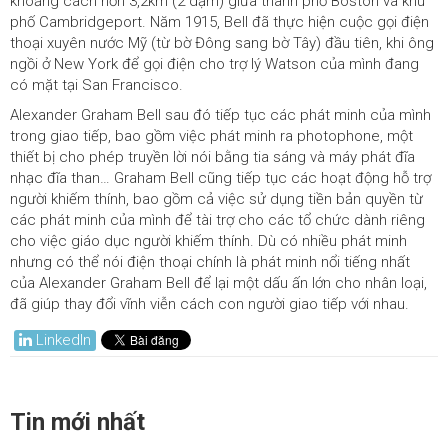
khoảng cách hơn 3,2km (2 dặm) giữa thành phố Boston và khu
phố Cambridgeport. Năm 1915, Bell đã thực hiện cuộc gọi điện
thoại xuyên nước Mỹ (từ bờ Đông sang bờ Tây) đầu tiên, khi ông
ngồi ở New York để gọi điện cho trợ lý Watson của mình đang
có mặt tại San Francisco.
Alexander Graham Bell sau đó tiếp tục các phát minh của mình
trong giao tiếp, bao gồm việc phát minh ra photophone, một
thiết bị cho phép truyền lời nói bằng tia sáng và máy phát đĩa
nhạc đĩa than… Graham Bell cũng tiếp tục các hoạt động hỗ trợ
người khiếm thính, bao gồm cả việc sử dụng tiền bản quyền từ
các phát minh của mình để tài trợ cho các tổ chức dành riêng
cho việc giáo dục người khiếm thính. Dù có nhiều phát minh
nhưng có thể nói điện thoại chính là phát minh nổi tiếng nhất
của Alexander Graham Bell để lại một dấu ấn lớn cho nhân loại,
đã giúp thay đổi vĩnh viễn cách con người giao tiếp với nhau.
LinkedIn
Tin mới nhất