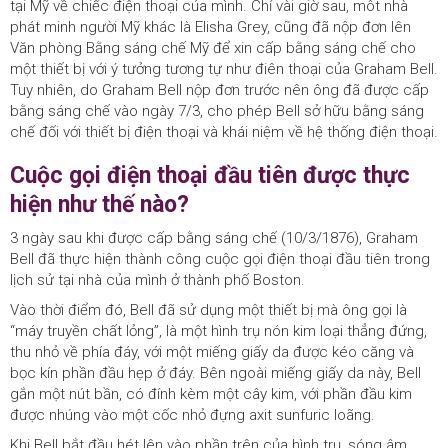
tại Mỹ về chiếc điện thoại của mình. Chỉ vài giờ sau, môt nhà
phát minh người Mỹ khác là Elisha Grey, cũng đã nộp đơn lên
Văn phòng Bằng sáng chế Mỹ để xin cấp bằng sáng chế cho
một thiết bị với ý tưởng tương tự như điên thoại của Graham Bell.
Tuy nhiên, do Graham Bell nộp đơn trước nên ông đã được cấp
bằng sáng chế vào ngày 7/3, cho phép Bell sở hữu bằng sáng
chế đối với thiết bị điện thoại và khái niệm về hệ thống điện thoại.
Cuộc gọi điện thoại đầu tiên được thực
hiện như thế nào?
3 ngày sau khi được cấp bằng sáng chế (10/3/1876), Graham
Bell đã thực hiện thành công cuộc gọi điện thoại đầu tiên trong
lịch sử tại nhà của mình ở thành phố Boston.
Vào thời điểm đó, Bell đã sử dụng một thiết bị mà ông gọi là
“máy truyền chất lỏng”, là một hình trụ nón kim loại thẳng đứng,
thu nhỏ về phía đáy, với một miếng giấy da được kéo căng và
bọc kín phần đầu hẹp ở đáy. Bên ngoài miếng giấy da này, Bell
gắn một nút bần, có đính kèm một cây kim, với phần đầu kim
được nhúng vào một cốc nhỏ đựng axit sunfuric loãng.
Khi Bell bắt đầu hét lên vào phần trên của hình trụ, sóng âm