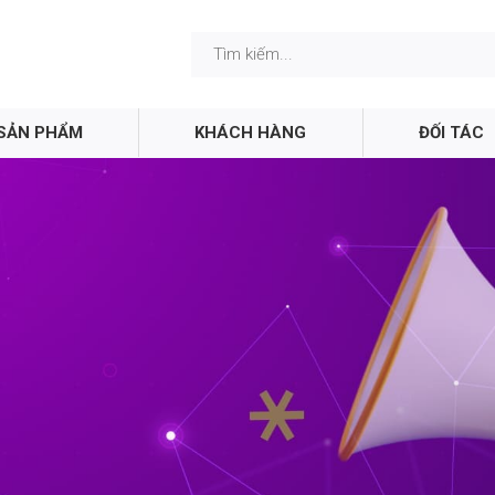
SẢN PHẨM
KHÁCH HÀNG
ĐỐI TÁC