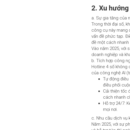
2. Xu hướng
a. Sự gia tăng của n
Trong thời đại số, k
công cụ này mang đến
vấn đề phức tạp. Đi
đề một cách nhanh
Vào năm 2025, với s
doanh nghiệp và khá
b. Tích hợp công ng
Hotline 4 số không 
của công nghệ AI (tr
Tự động điều 
điều phối cuộ
Cải thiện tốc
cách nhanh ch
Hỗ trợ 24/7: 
mọi nơi.
c. Nhu cầu dịch vụ
Năm 2025, với sự ph