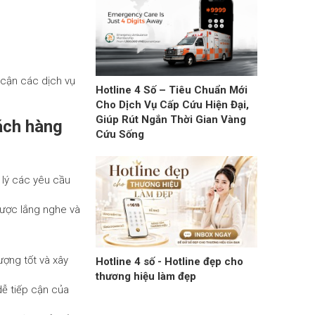
 cận các dịch vụ
Hotline 4 Số – Tiêu Chuẩn Mới
Cho Dịch Vụ Cấp Cứu Hiện Đại,
Giúp Rút Ngắn Thời Gian Vàng
hách hàng
Cứu Sống
 lý các yêu cầu
được lắng nghe và
ượng tốt và xây
Hotline 4 số - Hotline đẹp cho
thương hiệu làm đẹp
dễ tiếp cận của