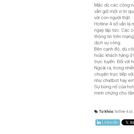
Mặc dù các công ngh
vẫn giữ một vị trí q
với con người thật.
Hotline 4 số vẫn là
ngay lập tức. Các c
thông tin trên mạng
dịch vụ công.
Bên cạnh đó, dù côn
hoặc khách hàng ở 
trực tuyến. Đối với 
Ngoài ra, trong nh
chuyện trực tiếp vớ
như chatbot hay ema
Sự bùng nổ của hotl
minh chứng cho tầm q
Từ khóa:
hotline 4 số
LinkedIn