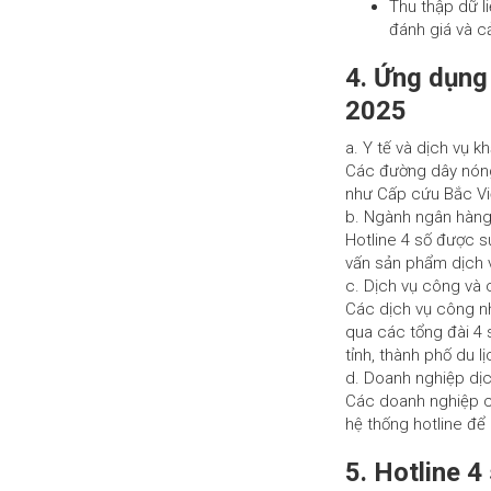
Thu thập dữ l
đánh giá và cả
4. Ứng dụng 
2025
a. Y tế và dịch vụ k
Các đường dây nóng 
như Cấp cứu Bắc Vi
b. Ngành ngân hàng 
Hotline 4 số được s
vấn sản phẩm dịch 
c. Dịch vụ công và 
Các dịch vụ công nh
qua các tổng đài 4 s
tỉnh, thành phố du lị
d. Doanh nghiệp dịc
Các doanh nghiệp cu
hệ thống hotline đ
5. Hotline 