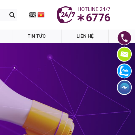
TIN TỨC
LIÊN HỆ