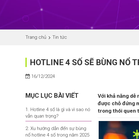
Trang chủ
Tin tức
HOTLINE 4 SỐ SẼ BÙNG NỔ 
16/12/2024
MỤC LỤC BÀI VIẾT
Với khả năng dễ n
được chỗ đứng mà
1. Hotline 4 số là gì và vì sao nó
trong thói quen 
vẫn quan trọng?
2. Xu hướng dẫn đến sự bùng
nổ hotline 4 số trong năm 2025