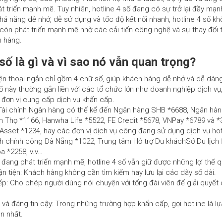
 triển mạnh mẽ. Tuy nhiên, hotline 4 số đang có sự trở lại đầy mạ
ả năng dễ nhớ, dễ sử dụng và tốc độ kết nối nhanh, hotline 4 số khô
n phát triển mạnh mẽ nhờ các cải tiến công nghệ và sự thay đổi 
h hàng.
 số là gì và vì sao nó vẫn quan trọng?
ện thoại ngắn chỉ gồm 4 chữ số, giúp khách hàng dễ nhớ và dễ dàng 
ố này thường gắn liền với các tổ chức lớn như doanh nghiệp dịch vụ
 đơn vị cung cấp dịch vụ khẩn cấp.
 Tài chính Ngân hàng có thể kể đến Ngân hàng SHB *6688, Ngân hà
n Thọ *1166, Hanwha Life *5522, FE Credit *5678, VNPay *6789 và 
 Asset *1234, hay các đơn vị dịch vụ công đang sử dụng dịch vụ hot
 chính công Đà Nẵng *1022, Trung tâm Hỗ trợ Du kháchSở Du lịch 
a *2258, v.v…
đang phát triển mạnh mẽ, hotline 4 số vẫn giữ được những lợi thế q
ận tiện: Khách hàng không cần tìm kiếm hay lưu lại các dãy số dài.
tiếp: Cho phép người dùng nói chuyện với tổng đài viên để giải quyế
 và đáng tin cậy: Trong những trường hợp khẩn cấp, gọi hotline là l
n nhất.