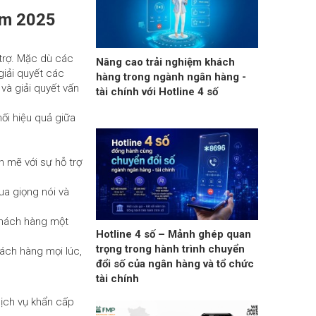
ăm 2025
 trợ. Mặc dù các
Nâng cao trải nghiệm khách
giải quyết các
hàng trong ngành ngân hàng -
và giải quyết vấn
tài chính với Hotline 4 số
ối hiệu quả giữa
 mẽ với sự hỗ trợ
ua giọng nói và
 khách hàng một
Hotline 4 số – Mảnh ghép quan
trọng trong hành trình chuyển
hách hàng mọi lúc,
đổi số của ngân hàng và tổ chức
tài chính
dịch vụ khẩn cấp