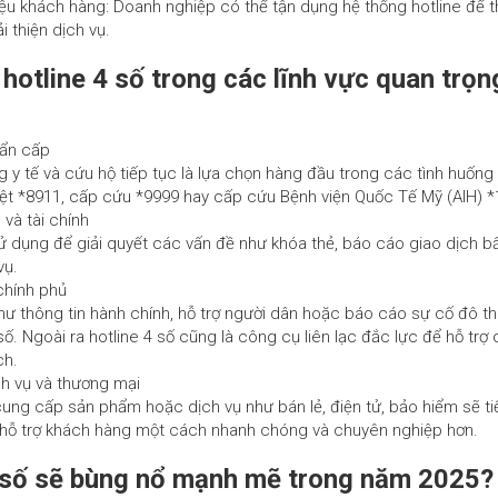
iệu khách hàng: Doanh nghiệp có thể tận dụng hệ thống hotline để t
i thiện dịch vụ.
hotline 4 số trong các lĩnh vực quan trọ
hẩn cấp
y tế và cứu hộ tiếp tục là lựa chọn hàng đầu trong các tình huống 
ệt *8911, cấp cứu *9999 hay cấp cứu Bệnh viện Quốc Tế Mỹ (AIH) 
và tài chính
ử dụng để giải quyết các vấn đề như khóa thẻ, báo cáo giao dịch b
vụ.
chính phủ
ư thông tin hành chính, hỗ trợ người dân hoặc báo cáo sự cố đô thị
ố. Ngoài ra hotline 4 số cũng là công cụ liên lạc đắc lực để hỗ trợ 
ch.
h vụ và thương mại
ng cấp sản phẩm hoặc dịch vụ như bán lẻ, điện tử, bảo hiểm sẽ tiế
ể hỗ trợ khách hàng một cách nhanh chóng và chuyên nghiệp hơn.
4 số sẽ bùng nổ mạnh mẽ trong năm 2025?