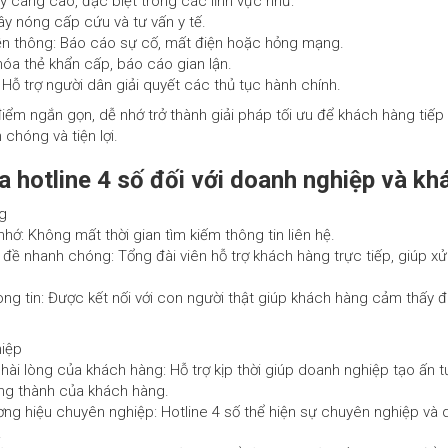
ày càng cao, đặc biệt trong các lĩnh vực như:
ây nóng cấp cứu và tư vấn y tế.
iễn thông: Báo cáo sự cố, mất điện hoặc hỏng mạng.
óa thẻ khẩn cấp, báo cáo gian lận.
Hỗ trợ người dân giải quyết các thủ tục hành chính.
 điểm ngắn gọn, dễ nhớ trở thành giải pháp tối ưu để khách hàng tiếp
chóng và tiện lợi.
ủa hotline 4 số đối với doanh nghiệp và k
g
 nhớ: Không mất thời gian tìm kiếm thông tin liên hệ.
 đề nhanh chóng: Tổng đài viên hỗ trợ khách hàng trực tiếp, giúp xử
ng tin: Được kết nối với con người thật giúp khách hàng cảm thấy 
hiệp
ài lòng của khách hàng: Hỗ trợ kịp thời giúp doanh nghiệp tạo ấn t
ng thành của khách hàng.
ng hiệu chuyên nghiệp: Hotline 4 số thể hiện sự chuyên nghiệp và 
.