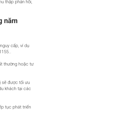
hu thập phản hồi,
ng năm
nguy cấp, ví dụ
*1155…
ất thường hoặc tư
 sẽ được tối ưu
du khách tại các
p tục phát triển