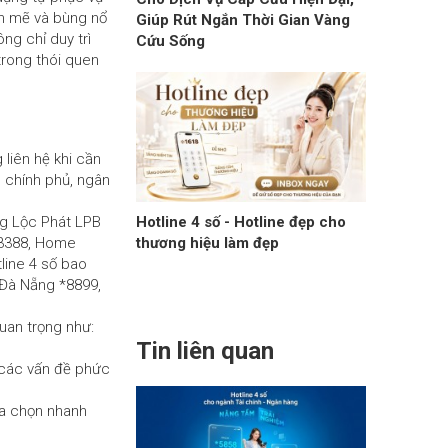
nh mẽ và bùng nổ
Giúp Rút Ngắn Thời Gian Vàng
ng chỉ duy trì
Cứu Sống
trong thói quen
liên hệ khi cần
, chính phủ, ngân
Hotline 4 số - Hotline đẹp cho
ng Lộc Phát LPB
thương hiệu làm đẹp
*3388, Home
line 4 số bao
Đà Nẵng *8899,
uan trọng như:
Tin liên quan
t các vấn đề phức
ựa chọn nhanh