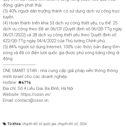
động, giảm phát thải;
(3) 40% người dân trưởng thành có sử dụng dịch vụ công trực
tuyến;
(4) Hoàn thành triển khai 53 dịch vụ công thiết yếu, cụ thể: 25
dịch vụ công theo Đề án 06/CP (Quyết định số 06/QĐ-TTg ngày
06/01/2022) và 28 dịch vụ công thiết yếu theo Quyết định số
422/QĐ-TTg ngày 04/4/2022 của Thủ tướng Chính phủ;
(5) 84% người sử dụng Internet; 100% các thôn, bản đang lõm
sóng và đã có điện lưới quốc gia được phủ sóng băng rộng di
động.
-----------------------------
ONE SMART STAR - nhà cung cấp giải pháp viễn thông thông
minh Israel cho các doanh nghiệp.
Hotline: ✱𝟔𝟕𝟕𝟔
Địa chỉ: Số 4 Liễu Giai, Ba Đình, Hà Nội
Website:
https://ossn.vn/
Email: contact@ossn.vn
Từ khóa:
chuyển đổi số quốc gia
,
chuyển đổi số
,
2024