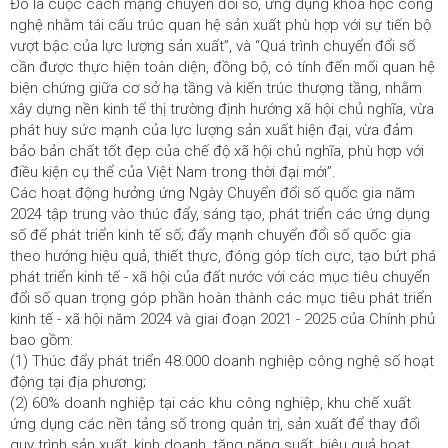
Đó là cuộc cách mạng chuyển đổi số, ứng dụng khoa học công
nghệ nhằm tái cấu trúc quan hệ sản xuất phù hợp với sự tiến bộ
vượt bậc của lực lượng sản xuất”, và “Quá trình chuyển đổi số
cần được thực hiện toàn diện, đồng bộ, có tính đến mối quan hệ
biện chứng giữa cơ sở hạ tầng và kiến trúc thượng tầng, nhằm
xây dựng nền kinh tế thị trường định hướng xã hội chủ nghĩa, vừa
phát huy sức mạnh của lực lượng sản xuất hiện đại, vừa đảm
bảo bản chất tốt đẹp của chế độ xã hội chủ nghĩa, phù hợp với
điều kiện cụ thể của Việt Nam trong thời đại mới”.
Các hoạt động hưởng ứng Ngày Chuyển đổi số quốc gia năm
2024 tập trung vào thúc đẩy, sáng tạo, phát triển các ứng dụng
số để phát triển kinh tế số; đẩy mạnh chuyển đổi số quốc gia
theo hướng hiệu quả, thiết thực, đóng góp tích cực, tạo bứt phá
phát triển kinh tế - xã hội của đất nước với các mục tiêu chuyển
đổi số quan trọng góp phần hoàn thành các mục tiêu phát triển
kinh tế - xã hội năm 2024 và giai đoạn 2021 - 2025 của Chính phủ
bao gồm:
(1) Thúc đẩy phát triển 48.000 doanh nghiệp công nghệ số hoạt
động tại địa phương;
(2) 60% doanh nghiệp tại các khu công nghiệp, khu chế xuất
ứng dụng các nền tảng số trong quản trị, sản xuất để thay đổi
quy trình sản xuất, kinh doanh, tăng năng suất, hiệu quả hoạt