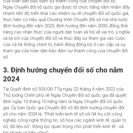
của toàn dân bảo đảm sự thành công của chuyển đổi số.
Ngày Chuyển đổi số quốc gia được tổ chức hằng năm nhằm đẩy
nhanh tiến độ triển khai các nhiệm vụ về chuyển đổi số quốc gia,
thực hiện có hiệu quả Chương trình Chuyển đổi số mà nhà nước
định hướng đến năm 2025, định hướng đến năm 2030; đồng thời
nâng cao nhận thức của người dân toàn xã hội về vai trò, ý nghĩa
và lợi ích của chuyển đổi số và thúc đẩy sự tham gia vào cuộc
của cả hệ thống chính trị, hành động đồng bộ ở các cấp và sự
tham gia của toàn dân bảo đảm sự thành công của chuyển đổi
số.
3. Định hướng chuyển đổi số cho năm
2024
Tại Quyết định số 505/QĐ-TTg ngày 22 tháng 4 năm 2022 của
Thủ tướng Chính phủ về Ngày Chuyển đổi số quốc gia đã quyết
định ngày 10 tháng 10 hằng năm là Ngày Chuyển đổi số quốc
gia. Ủy ban Quốc gia Chuyển đổi số đã định hướng chuyển đổi
số cho năm 2024 là: “Phát triển kinh tế số với 04 trụ cột công
nghiệp công nghệ thông tin, số hóa các ngành kinh tế, quản trị
số, dữ liệu số - Động lực quan trọng cho phát triển kinh tế - xã
hội nhanh và bền vững”.