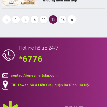
thương hiệu làm đẹp
«
»
1
2
3
11
12
13
Hotline hỗ trợ 24/7
*
6776
contact@onesmartstar.com
TID Tower, Số 4 Liễu Giai, quận Ba Đình, Hà Nội