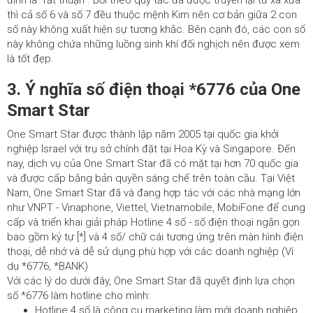
thì cả số 6 và số 7 đều thuộc mệnh Kim nên cơ bản giữa 2 con
số này không xuất hiện sự tương khắc. Bên cạnh đó, các con số
này không chứa những luồng sinh khí đối nghịch nên được xem
là tốt đẹp.
3. Ý nghĩa số điện thoại *6776 của One
Smart Star
One Smart Star được thành lập năm 2005 tại quốc gia khởi
nghiệp Israel với trụ sở chính đặt tại Hoa Kỳ và Singapore. Đến
nay, dịch vụ của One Smart Star đã có mặt tại hơn 70 quốc gia
và được cấp bằng bản quyền sáng chế trên toàn cầu. Tại Việt
Nam, One Smart Star đã và đang hợp tác với các nhà mạng lớn
như VNPT - Vinaphone, Viettel, Vietnamobile, MobiFone để cung
cấp và triển khai giải pháp Hotline 4 số - số điện thoại ngắn gọn
bao gồm ký tự [*] và 4 số/ chữ cái tương ứng trên màn hình điện
thoại, dễ nhớ và dễ sử dụng phù hợp với các doanh nghiệp (Ví
dụ *6776, *BANK)
Với các lý do dưới đây, One Smart Star đã quyết định lựa chọn
số *6776 làm hotline cho mình:
Hotline 4 số là công cụ marketing làm mới doanh nghiệp.