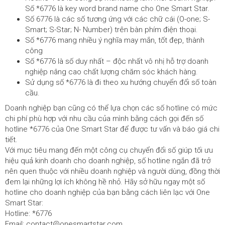
Số *6776 là key word brand name cho One Smart Star.
Số 6776 là các số tương ứng với các chữ cái (O-one; S-
Smart; S-Star; N- Number) trên bàn phím điện thoại.
Số *6776 mang nhiều ý nghĩa may mắn, tốt đẹp, thành
công
Số *6776 là số duy nhất – độc nhất vô nhị hỗ trợ doanh
nghiệp nâng cao chất lượng chăm sóc khách hàng.
Sử dụng số *6776 là đi theo xu hướng chuyển đổi số toàn
cầu.
Doanh nghiệp bạn cũng có thể lựa chọn các số hotline có mức
chi phí phù hợp với nhu cầu của mình bằng cách gọi đến số
hotline *6776 của One Smart Star để được tư vấn và báo giá chi
tiết.
Với mục tiêu mang đến một công cụ chuyển đổi số giúp tối ưu
hiệu quả kinh doanh cho doanh nghiệp, số hotline ngắn đã trở
nên quen thuộc với nhiều doanh nghiệp và người dùng, đồng thời
đem lại những lợi ích không hề nhỏ. Hãy sở hữu ngay một số
hotline cho doanh nghiệp của bạn bằng cách liên lạc với One
Smart Star:
Hotline: *6776
Email: contact@onesmartstar.com