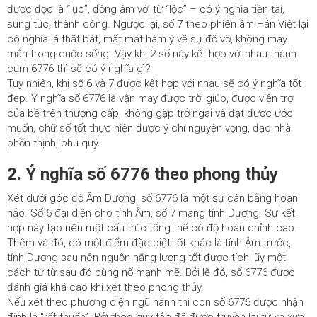
được đọc là “lục”, đồng âm với từ “lộc” – có ý nghĩa tiền tài,
sung túc, thành công. Ngược lại, số 7 theo phiên âm Hán Việt lại
có nghĩa là thất bát, mất mát hàm ý về sự đổ vỡ, không may
mắn trong cuộc sống. Vậy khi 2 số này kết hợp với nhau thành
cụm 6776 thì sẽ có ý nghĩa gì?
Tuy nhiên, khi số 6 và 7 được kết hợp với nhau sẽ có ý nghĩa tốt
đẹp. Ý nghĩa số 6776 là vận may được trời giúp, được viện trợ
của bề trên thượng cấp, không gặp trở ngại và đạt được ước
muốn, chữ số tốt thực hiện được ý chí nguyện vọng, đạo nhà
phồn thịnh, phú quý.
2. Ý nghĩa số 6776 theo phong thủy
Xét dưới góc độ Âm Dương, số 6776 là một sự cân bằng hoàn
hảo. Số 6 đại diện cho tính Âm, số 7 mang tính Dương. Sự kết
hợp này tạo nên một cấu trúc tổng thể có độ hoàn chỉnh cao.
Thêm và đó, có một điểm đặc biệt tốt khác là tính Âm trước,
tính Dương sau nên nguồn năng lượng tốt được tích lũy một
cách từ từ sau đó bùng nổ mạnh mẽ. Bởi lẽ đó, số 6776 được
đánh giá khá cao khi xét theo phong thủy.
Nếu xét theo phương diện ngũ hành thì con số 6776 được nhận
định là “rất thuận”. Bởi theo quy tắc đã được truyền lại từ xa xưa